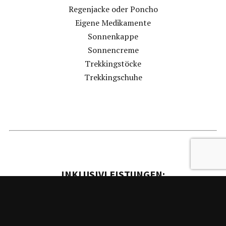
Regenjacke oder Poncho
Eigene Medikamente
Sonnenkappe
Sonnencreme
Trekkingstöcke
Trekkingschuhe
INKLUSIVLEISTUNGEN:
4 Übernachtugen im Kloster Lluc und 3 Übernachtungen
im Hotel Sa Bassa Rotja Ecoturismo, Porreres.
4 geführte Wanderungen mit einem diplomierten